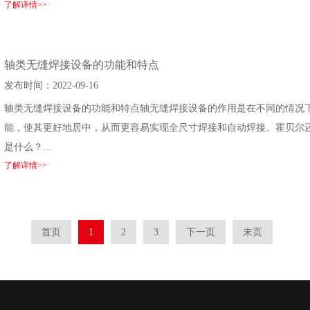
了解详情>>
轴类无缝焊接设备的功能和特点
发布时间：2022-09-16
轴类无缝焊接设备的功能和特点轴无缝焊接设备的作用是在不同的情况
能，使其更好地居中，从而更容易实现全尺寸焊接和自动焊接。霍贝尔
是什么？...
了解详情>>
首页
1
2
3
下一页
末页