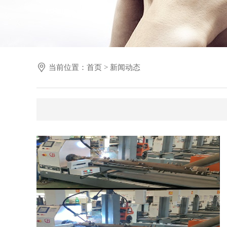
当前位置：
首页
>
新闻动态