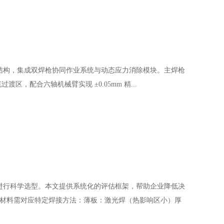
结构，集成双焊枪协同作业系统与动态应力消除模块。主焊枪
渡区，配合六轴机械臂实现 ±0.05mm 精...
进行科学选型。本文提供系统化的评估框架，帮助企业降低决
同材料需对应特定焊接方法：薄板：激光焊（热影响区小）厚