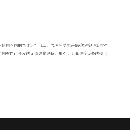
下使用不同的气体进行加工。气体的功能是保护焊接电弧的性
还拥有自己开发的无缝焊接设备。那么，无缝焊接设备的特点